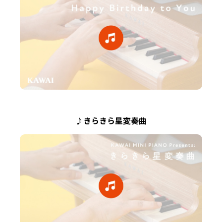
♪きらきら星変奏曲