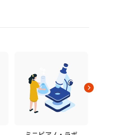
ミニピアノ・ラボ
修理の